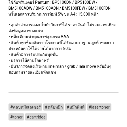
ใช้กับพริ้นเตอร์ Pantum : BP5100DN / BP5100DW /
BM5100ADW / BM5100ADN / BM5100FDW / BM5100FDN
พริ้นเอกสารปริมาณการพิมพ์ 5% บน A4 : 15,000 หน้า
• ลูกค้าสามารถออกใบกำกับภาษีได้ ราคาสินค้าไม่รวมแวท เพียง
ส่งข้อมูลมาทางแชท
• หมึกเทียบเท่าคุณภาพสูงเกรด AAA
• สินค้าทุกชิ้นผลิตจากโรงงานที่ได้รับมาตราฐาน ลูกค้าของเรา
ประหยัดค่าใช้ได้จ่ายได้มากกว่า 80%
• สินค้ามีการรับประกันทุกชิ้น
• บริการให้คำปรึกษาฟรี
• มีบริการจัดส่งเร็วผ่าน line man / grab / lala move หรืออื่นๆ
สอบถามรายละเอียดทักแชท
#ตลับหมึกเลเซอร์
#ตลับหมึก
#หมึกพิมพ์
#lasertoner
#toner
#cartridge