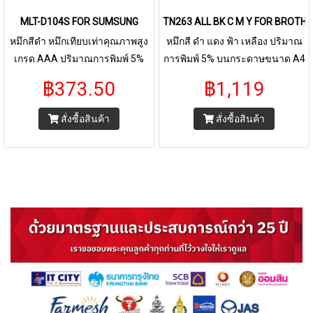
MLT-D104S FOR SUMSUNG
TN263 ALL BK C M Y FOR BROTH
หมึกสีดำ หมึกเทียบเท่าคุณภาพสูง
หมึกสี ดำ แดง ฟ้า เหลือง ปริมาณ
เกรด AAA ปริมาณการพิมพ์ 5%
การพิมพ์ 5% บนกระดาษขนาด A4
บนกระดาษขนาด A4 พริ้นเอกสาร
พริ้นเอกสารได้ 2,300 - 3,000 หน้า
฿373.50
฿1,119
ได้ 1,600หน้า ใช้กับพริ้นเตอร์ For
ตลับหมึกเลเซอร์ TN 263 รุ่น
Samsung ML-1660 1661 1665
ปริ้นเตอร์ที่รองรับ Brother • HL-
สั่งซื้อสินค้า
สั่งซื้อสินค้า
1860 SCX-3200 3205 3210 321
3230CDN • HL-3270CDW • DCP-
3551CDW • MFC-3750CDW •
MFC-3770CDW • MFC-L3710CW
• MFC-L3735CDN • MFC-
L3710CW