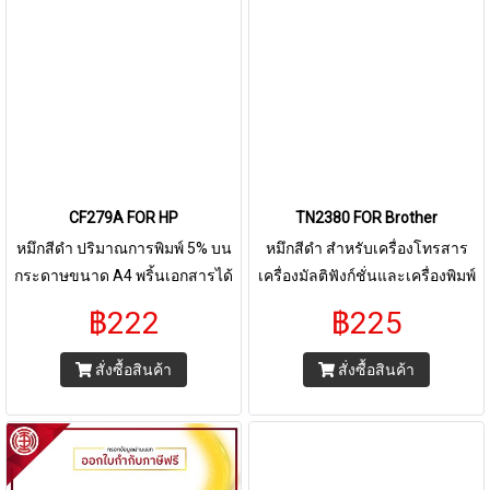
สินค้ามีการรับประกันทุกชิ้น -
M1132/M1134/M1137/M1138/M
บริการให้คำปรึกษาฟรี - มีบริการ
M1212nf/M1213nf/M1214nf/M1
จัดส่งเร็วผ่าน line man / grab /
HP LaserJet
lala move หรืออื่นๆ สอบถามราย
P1505/M1120/M1522n/M1522nf
ละเอียดทักแชท หมึกสีดำ สำหรับ
Canon LBP3250 Canon Laser
เครื่องโทรสาร เครื่องมัลติฟังก์ชั่น
Hot LBP-6000/LBP-6018/LBP-
และเครื่องพิมพ์ระบบเลเซอร์ ใช้
6030 Canon Multifunction All-in-
กับพริ้นเตอร์ บราเดอร์ BROTHER
one Image Class MF3010 Canon
CF279A FOR HP
TN2380 FOR Brother
HL-1110/1210W ,DCP-
325 / 328
1510/1610W,MFC-
หมึกสีดำ ปริมาณการพิมพ์ 5% บน
หมึกสีดำ สำหรับเครื่องโทรสาร
1810/1815/1910W ปริมาณการ
กระดาษขนาด A4 พริ้นเอกสารได้
เครื่องมัลติฟังก์ชั่นและเครื่องพิมพ์
พิมพ์ 5% บนกระดาษขนาด A4
2,200 หน้า ใช้กับพริ้นเตอร์ HP
ระบบเลเซอร์ ใช้กับพริ้นเตอร์ บรา
฿222
฿225
พริ้นเอกสารได้ 1,000 - 2,500 หน้า
LaserJet Pro M12a, M12w,
เดอร์ HL-L2320D, HL-L2360DN,
M26a, M26nw
HL-L2365DW,DCP-L2520D,DCP-
สั่งซื้อสินค้า
สั่งซื้อสินค้า
L2540DW, MFC-L2700D,MFC-
L2700DW,MFC-L2740DW