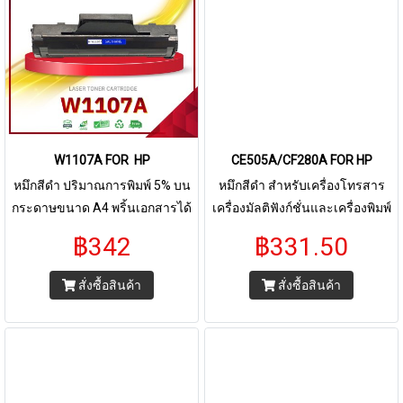
W1107A FOR HP
CE505A/CF280A FOR HP
หมึกสีดำ ปริมาณการพิมพ์ 5% บน
หมึกสีดำ สำหรับเครื่องโทรสาร
กระดาษขนาด A4 พริ้นเอกสารได้
เครื่องมัลติฟังก์ชั่นและเครื่องพิมพ์
1,000หน้า ใช้กับพริ้นเตอร์ For HP
ระบบเลเซอร์ ใช้กับพริ้นเตอร์ บรา
฿342
฿331.50
LaserJet 107A 107W MFP 135a
เดอร์ HP P2055d P2055dn
135w 135fnw 137fnw
P2035 P2035N ปริมาณการพิมพ์
สั่งซื้อสินค้า
สั่งซื้อสินค้า
5% บนกระดาษขนาด A4 พริ้น
เอกสารได้ 2,400 หน้า