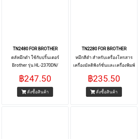
TN2480 FOR BROTHER
TN2280 FOR BROTHER
ตลัหมึกดำ ใช้กับปริ้นเตอร์
หมึกสีดำ สำหรับเครื่องโทรสาร
Brother รุ่น HL-2370DN/
เครื่องมัลติฟังก์ชั่นและเครื่องพิมพ์
L2375DW/ L2385DW, DCP-
ระบบเลเซอร์ ใช้กับพริ้นเตอร์ บรา
฿247.50
฿235.50
L2535DW/ L2550DW, MFC-
เดอร์ BROTHER HL-
L2715DW/ L2750DW/ L2770DW
2240D/2250DN/2270DW,DCP-
สั่งซื้อสินค้า
สั่งซื้อสินค้า
ปริ้นได้ 3,000 แผ่น ที่ 5% ของหน้า
7060D,MFC-
กระดาษ
7360/7470D/7860DW ปริมาณ
การพิมพ์ 5% บนกระดาษขนาด A4
พริ้นเอกสารได้ 2,600 หน้า