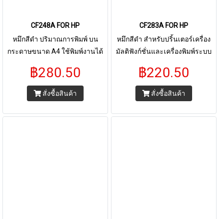
CF248A FOR HP
CF283A FOR HP
หมึกสีดำ ปริมาณการพิมพ์ บน
หมึกสีดำ สำหรับปริ้นเตอร์เครื่อง
กระดาษขนาด A4 ใช้พิมพ์งานได้
มัลติฟังก์ชั่นและเครื่องพิมพ์ระบบ
ประมาณ 1,200 แผ่น ที่5เปอร์เซ็น
เลเซอร์ ใช้กับพริ้นเตอร์ บราเดอร์
฿280.50
฿220.50
ของกระดาษ ใช้กับปริ้นเตอร์ HP
FOR HP LaserJet Pro MFP
LaserJet pro M15 M15W M28
M125a M127fn M201 M225
สั่งซื้อสินค้า
สั่งซื้อสินค้า
M28W
M125 M127 ปริมาณการพิมพ์ 5%
บนกระดาษขนาด A4 พริ้นเอกสาร
ได้ 1,000 - 2,500 หน้า