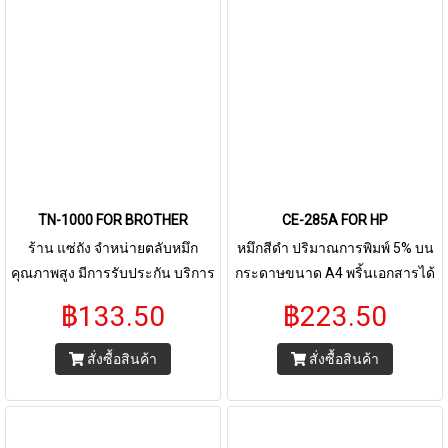
TN-1000 FOR BROTHER
CE-285A FOR HP
ร้าน แซ่ถัง จำหน่ายตลับหมึก
หมึกสีดำ ปริมาณการพิมพ์ 5% บน
คุณภาพสูง มีการรับประกัน บริการ
กระดาษขนาด A4 พริ้นเอกสารได้
ด้วยใจ สินค้าทุกชิ้นผลิตจาก
1,600 - 2,000 แผ่น ใช้กับ FOR HP
฿133.50
฿223.50
โรงงานที่ได้รับมาตราฐาน ลูกค้า
Pro P1102/P1132/P1212 HP
ของเราประหยัดค่าใช้ได้จ่ายได้
LaserJet Series
สั่งซื้อสินค้า
สั่งซื้อสินค้า
มากกว่า - ลูกค้าสามารถออกใบ
P1003/P1004/P1005/P1006/P1
กำกับภาษีได้ ราคาสินค้าไม่รวม
P1106W/P1107W/P1108/P1108
แวท เพียงส่งข้อมูลมาทางแชท -
HP Multi Function