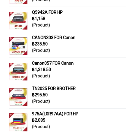
Q5942A FOR HP
฿1,158
(Product)
CANON303 FOR Canon
฿235.50
(Product)
Canon057 FOR Canon
฿1,318.50
(Product)
TN2025 FOR BROTHER
฿295.50
(Product)
975A(L0R97AA) FOR HP
฿2,085
(Product)