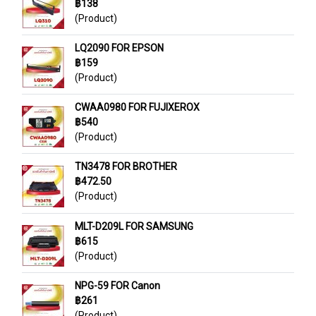
฿138
(Product)
LQ2090 FOR EPSON
฿159
(Product)
CWAA0980 FOR FUJIXEROX
฿540
(Product)
TN3478 FOR BROTHER
฿472.50
(Product)
MLT-D209L FOR SAMSUNG
฿615
(Product)
NPG-59 FOR Canon
฿261
(Product)