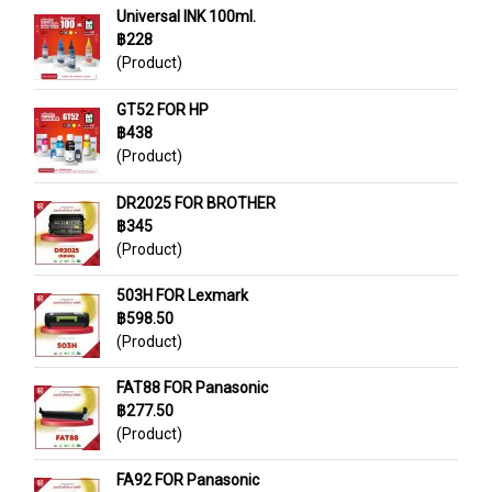
Universal INK 100ml.
฿228
(Product)
GT52 FOR HP
฿438
(Product)
DR2025 FOR BROTHER
฿345
(Product)
503H FOR Lexmark
฿598.50
(Product)
FAT88 FOR Panasonic
฿277.50
(Product)
FA92 FOR Panasonic