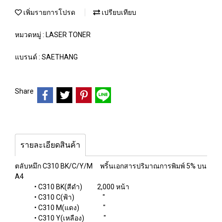
เพิ่มรายการโปรด
เปรียบเทียบ
หมวดหมู่ :
LASER TONER
แบรนด์ :
SAETHANG
Share
รายละเอียดสินค้า
ตลับหมึก C310 BK/C/Y/M พริ้นเอกสารปริมาณการพิมพ์ 5% บน
A4
• C310 BK(สีดำ) 2,000 หน้า
• C310 C(ฟ้า) "
• C310 M(แดง) "
• C310 Y(เหลือง) "