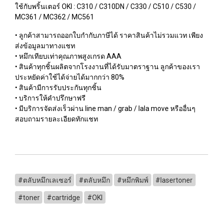
ใช้กับพริ้นเตอร์ OKI : C310 / C310DN / C330 / C510 / C530 /
MC361 / MC362 / MC561
• ลูกค้าสามารถออกใบกำกับภาษีได้ ราคาสินค้าไม่รวมแวท เพียง
ส่งข้อมูลมาทางแชท
• หมึกเทียบเท่าคุณภาพสูงเกรด AAA
• สินค้าทุกชิ้นผลิตจากโรงงานที่ได้รับมาตราฐาน ลูกค้าของเรา
ประหยัดค่าใช้ได้จ่ายได้มากกว่า 80%
• สินค้ามีการรับประกันทุกชิ้น
• บริการให้คำปรึกษาฟรี
• มีบริการจัดส่งเร็วผ่าน line man / grab / lala move หรืออื่นๆ
สอบถามรายละเอียดทักแชท
#ตลับหมึกเลเซอร์
#ตลับหมึก
#หมึกพิมพ์
#lasertoner
#toner
#cartridge
#OKI