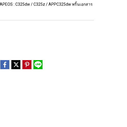
erox APEOS : C325dw / C325z / APPC325dw พริ้นเอกสาร