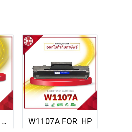
CT350674 FOR FUJI XEROX
W1107A FOR HP