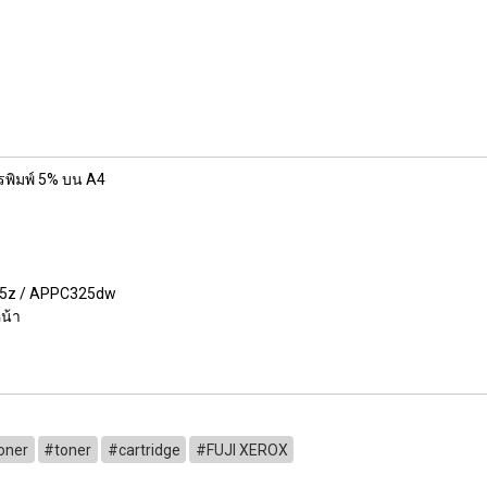
พิมพ์ 5% บน A4
น้า
0 หน้า
 หน้า
0 หน้า
C325z / APPC325dw
น้า
oner
#toner
#cartridge
#FUJI XEROX