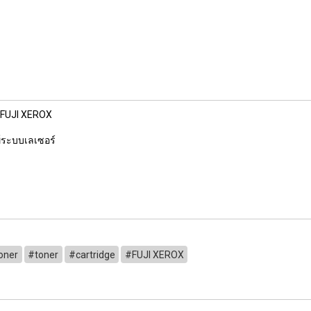
 FUJI XEROX
มพ์ระบบเลเซอร์
oner
#toner
#cartridge
#FUJI XEROX