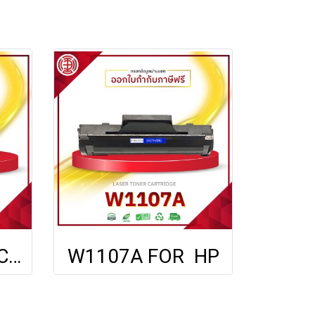
TN263 ALL BK C M Y FOR BROTHER
W1107A FOR HP