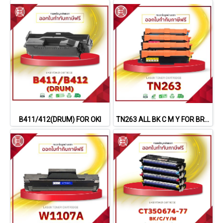
B411/412(DRUM) FOR OKI
TN263 ALL BK C M Y FOR BROTHER