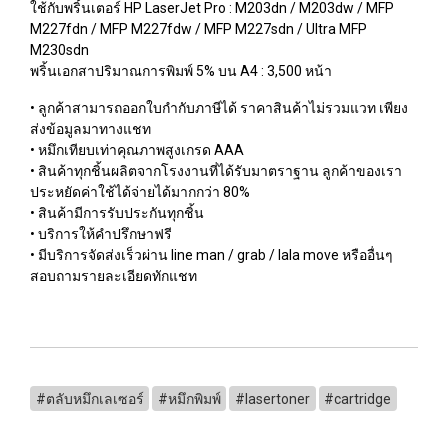
ใช้กับพริ้นเตอร์ HP LaserJet Pro : M203dn / M203dw / MFP
M227fdn / MFP M227fdw / MFP M227sdn / Ultra MFP
M230sdn
พริ้นเอกสาปริมาณการพิมพ์ 5% บน A4 : 3,500 หน้า
• ลูกค้าสามารถออกใบกำกับภาษีได้ ราคาสินค้าไม่รวมแวท เพียง
ส่งข้อมูลมาทางแชท
• หมึกเทียบเท่าคุณภาพสูงเกรด AAA
• สินค้าทุกชิ้นผลิตจากโรงงานที่ได้รับมาตราฐาน ลูกค้าของเรา
ประหยัดค่าใช้ได้จ่ายได้มากกว่า 80%
• สินค้ามีการรับประกันทุกชิ้น
• บริการให้คำปรึกษาฟรี
• มีบริการจัดส่งเร็วผ่าน line man / grab / lala move หรืออื่นๆ
สอบถามรายละเอียดทักแชท
#ตลับหมึกเลเซอร์
#หมึกพิมพ์
#lasertoner
#cartridge