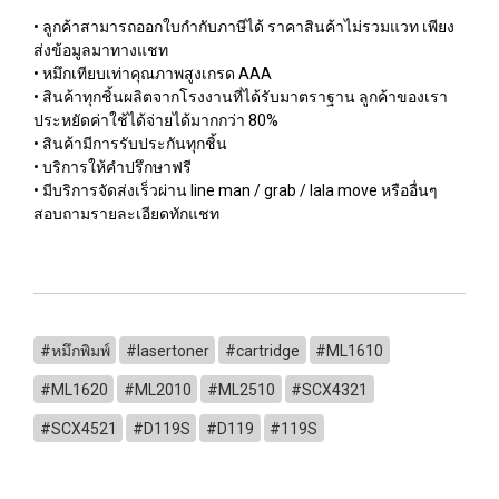
• ลูกค้าสามารถออกใบกำกับภาษีได้ ราคาสินค้าไม่รวมแวท เพียง
ส่งข้อมูลมาทางแชท
• หมึกเทียบเท่าคุณภาพสูงเกรด AAA
• สินค้าทุกชิ้นผลิตจากโรงงานที่ได้รับมาตราฐาน ลูกค้าของเรา
ประหยัดค่าใช้ได้จ่ายได้มากกว่า 80%
• สินค้ามีการรับประกันทุกชิ้น
• บริการให้คำปรึกษาฟรี
• มีบริการจัดส่งเร็วผ่าน line man / grab / lala move หรืออื่นๆ
สอบถามรายละเอียดทักแชท
#หมึกพิมพ์
#lasertoner
#cartridge
#ML1610
#ML1620
#ML2010
#ML2510
#SCX4321
#SCX4521
#D119S
#D119
#119S