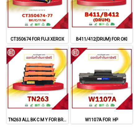
CT350674 FOR FUJI XEROX
B411/412(DRUM) FOR OKI
TN263 ALL BK C M Y FOR BROTHER
W1107A FOR HP