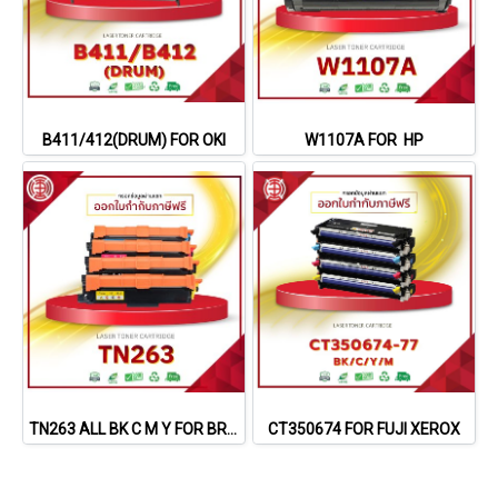
B411/412(DRUM) FOR OKI
W1107A FOR HP
TN263 ALL BK C M Y FOR BROTHER
CT350674 FOR FUJI XEROX