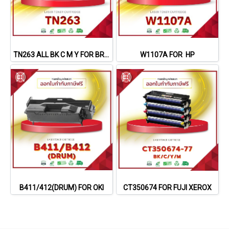
TN263 ALL BK C M Y FOR BROTHER
W1107A FOR HP
B411/412(DRUM) FOR OKI
CT350674 FOR FUJI XEROX