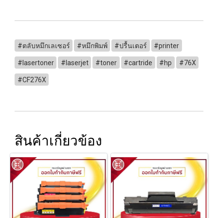
#ตลับหมึกเลเซอร์
#หมึกพิมพ์
#ปรื้นเตอร์
#printer
#lasertoner
#laserjet
#toner
#cartride
#hp
#76X
#CF276X
สินค้าเกี่ยวข้อง