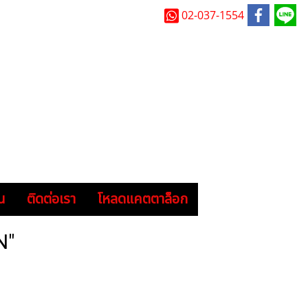
02-037-1554
น
ติดต่อเรา
โหลดแคตตาล็อก
N"