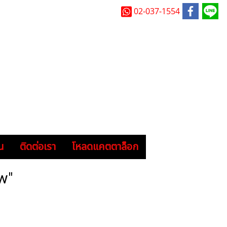
02-037-1554
น
ติดต่อเรา
โหลดแคตตาล็อก
w"